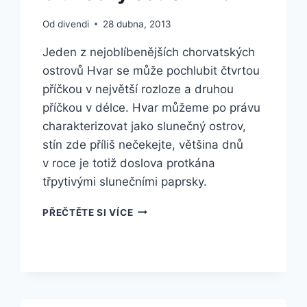
Od
divendi
28 dubna, 2013
Jeden z nejoblíbenějších chorvatských
ostrovů Hvar se může pochlubit čtvrtou
příčkou v největší rozloze a druhou
příčkou v délce. Hvar můžeme po právu
charakterizovat jako slunečný ostrov,
stín zde příliš nečekejte, většina dnů
v roce je totiž doslova protkána
třpytivými slunečními paprsky.
SLUNEČNÝ
PŘEČTĚTE SI VÍCE
OSTROV
HVAR