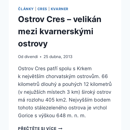
ČLÁNKY
|
CRES
|
KVARNER
Ostrov Cres – velikán
mezi kvarnerskými
ostrovy
Od
divendi
25 dubna, 2013
Ostrov Cres patří spolu s Krkem
k největším chorvatským ostrovům. 66
kilometrů dlouhý a pouhých 12 kilometrů
(v nejužších místech 3 km) široký ostrov
má rozlohu 405 km2. Nejvyšším bodem
tohoto stálezeleného ostrova je vrchol
Gorice s výškou 648 m. n. m.
OSTROV
PŘEČTĚTE SI VÍCE