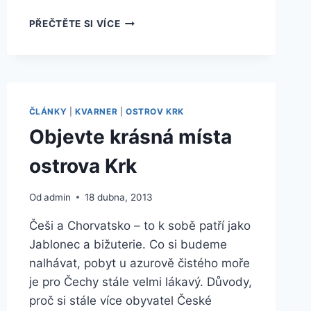
5
PŘEČTĚTE SI VÍCE
NEJOBLÍBENĚJŠÍCH
KEMPŮ
NA
OSTROVĚ
KRK
ČLÁNKY
|
KVARNER
|
OSTROV KRK
Objevte krásná místa
ostrova Krk
Od
admin
18 dubna, 2013
Češi a Chorvatsko – to k sobě patří jako
Jablonec a bižuterie. Co si budeme
nalhávat, pobyt u azurově čistého moře
je pro Čechy stále velmi lákavý. Důvody,
proč si stále více obyvatel České