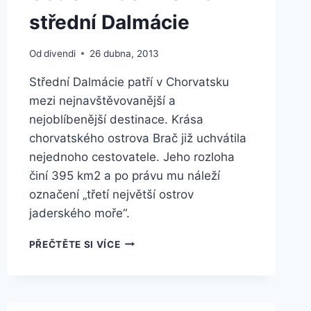
střední Dalmácie
Od
divendi
26 dubna, 2013
Střední Dalmácie patří v Chorvatsku
mezi nejnavštěvovanější a
nejoblíbenější destinace. Krása
chorvatského ostrova Brač již uchvátila
nejednoho cestovatele. Jeho rozloha
činí 395 km2 a po právu mu náleží
označení „třetí největší ostrov
jaderského moře“.
OSTROV
PŘEČTĚTE SI VÍCE
BRAČ
–
VELIKÁN
STŘEDNÍ