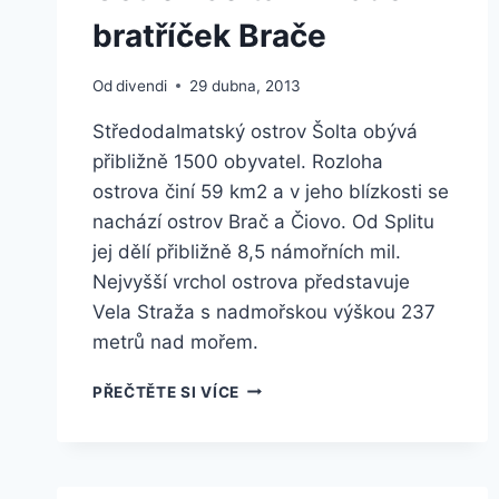
bratříček Brače
Od
divendi
29 dubna, 2013
Středodalmatský ostrov Šolta obývá
přibližně 1500 obyvatel. Rozloha
ostrova činí 59 km2 a v jeho blízkosti se
nachází ostrov Brač a Čiovo. Od Splitu
jej dělí přibližně 8,5 námořních mil.
Nejvyšší vrchol ostrova představuje
Vela Straža s nadmořskou výškou 237
metrů nad mořem.
OSTROV
PŘEČTĚTE SI VÍCE
ŠOLTA
–
MLADŠÍ
BRATŘÍČEK