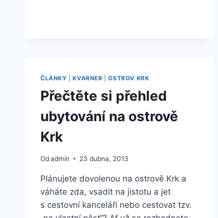
NA
OSTROVĚ
CRES
ČLÁNKY
|
KVARNER
|
OSTROV KRK
Přečtěte si přehled
ubytování na ostrově
Krk
Od
admin
23 dubna, 2013
Plánujete dovolenou na ostrově Krk a
váháte zda, vsadit na jistotu a jet
s cestovní kanceláří nebo cestovat tzv.
„na vlastní pěst“? Ať už se rozhodnete