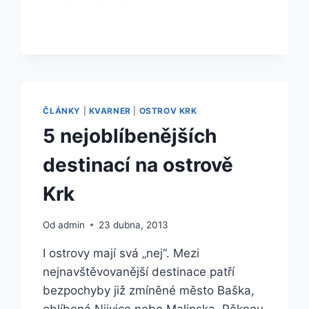
CRES
–
VELIKÁN
MEZI
KVARNERSKÝMI
OSTROVY
ČLÁNKY
|
KVARNER
|
OSTROV KRK
5 nejoblíbenějších
destinací na ostrově
Krk
Od
admin
23 dubna, 2013
I ostrovy mají svá „nej“. Mezi
nejnavštěvovanější destinace patří
bezpochyby již zmíněné město Baška,
oblíbená Njivice nebo Malinska. Pěknou