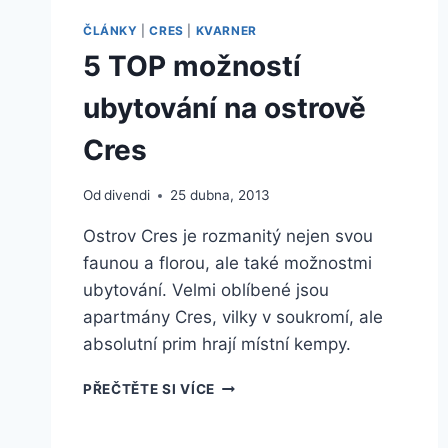
BRAČE
ČLÁNKY
|
CRES
|
KVARNER
5 TOP možností
ubytování na ostrově
Cres
Od
divendi
25 dubna, 2013
Ostrov Cres je rozmanitý nejen svou
faunou a florou, ale také možnostmi
ubytování. Velmi oblíbené jsou
apartmány Cres, vilky v soukromí, ale
absolutní prim hrají místní kempy.
5
PŘEČTĚTE SI VÍCE
TOP
MOŽNOSTÍ
UBYTOVÁNÍ