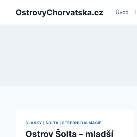
Přeskočit
OstrovyChorvatska.cz
na
Úvod
obsah
ČLÁNKY
|
ŠOLTA
|
STŘEDNÍ DALMÁCIE
Ostrov Šolta – mladší