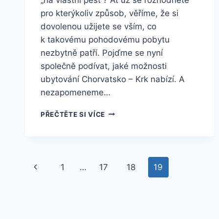
pro kterýkoliv způsob, věříme, že si
dovolenou užijete se vším, co
k takovému pohodovému pobytu
nezbytně patří. Pojďme se nyní
společně podívat, jaké možnosti
ubytování Chorvatsko – Krk nabízí. A
nezapomeneme…
PŘEČTĚTE
PŘEČTĚTE SI VÍCE
SI
PŘEHLED
UBYTOVÁNÍ
NA
Navigace
OSTROVĚ
Předchozí
1
…
17
18
19
KRK
na
stránka
stránce