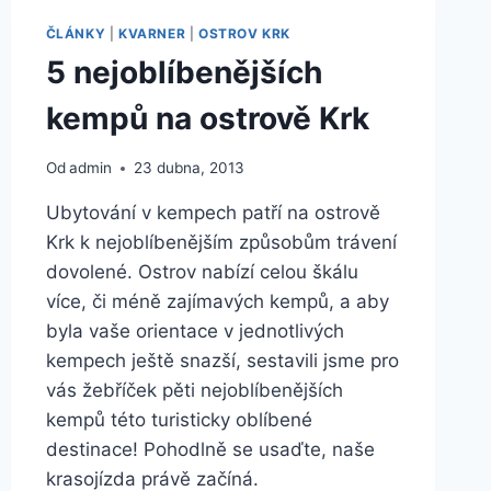
DALMÁCIE
ČLÁNKY
|
KVARNER
|
OSTROV KRK
5 nejoblíbenějších
kempů na ostrově Krk
Od
admin
23 dubna, 2013
Ubytování v kempech patří na ostrově
Krk k nejoblíbenějším způsobům trávení
dovolené. Ostrov nabízí celou škálu
více, či méně zajímavých kempů, a aby
byla vaše orientace v jednotlivých
kempech ještě snazší, sestavili jsme pro
vás žebříček pěti nejoblíbenějších
kempů této turisticky oblíbené
destinace! Pohodlně se usaďte, naše
krasojízda právě začíná.