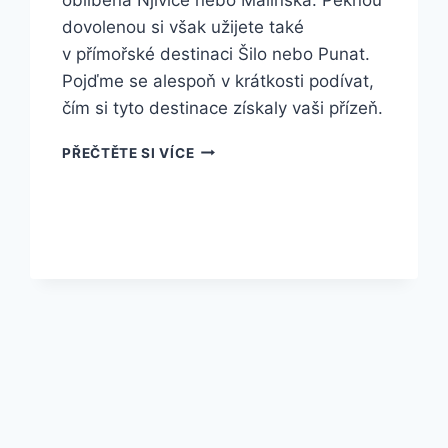
dovolenou si však užijete také
v přímořské destinaci Šilo nebo Punat.
Pojďme se alespoň v krátkosti podívat,
čím si tyto destinace získaly vaši přízeň.
5
PŘEČTĚTE SI VÍCE
NEJOBLÍBENĚJŠÍCH
DESTINACÍ
NA
OSTROVĚ
KRK