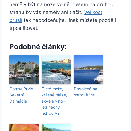
neměly být na noze volně, ovšem na druhou
stranu by vás neměly ani tlačit.
Velikost
bruslí
tak nepodceňujte, jinak můžete později
trpce litovat.
Podobné články:
Ostrov Prvić –
Čisté moře,
Dovolená na
Severní
krásné pláže,
ostrově Vis
Dalmácie
skvělé víno –
jedinečný
ostrov Vir