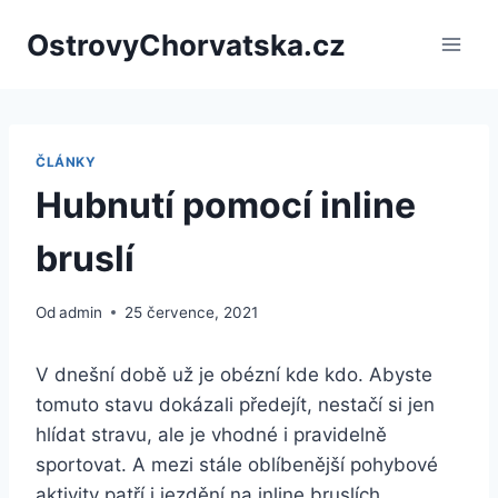
Přeskočit
OstrovyChorvatska.cz
na
obsah
ČLÁNKY
Hubnutí pomocí inline
bruslí
Od
admin
25 července, 2021
V dnešní době už je obézní kde kdo. Abyste
tomuto stavu dokázali předejít, nestačí si jen
hlídat stravu, ale je vhodné i pravidelně
sportovat. A mezi stále oblíbenější pohybové
aktivity patří i jezdění na inline bruslích.