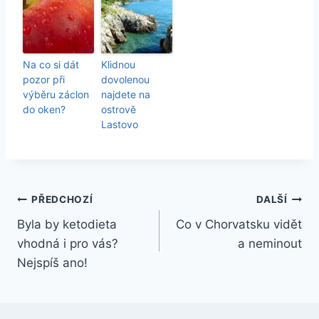
Na co si dát
Klidnou
pozor při
dovolenou
výběru záclon
najdete na
do oken?
ostrově
Lastovo
Navigace
PŘEDCHOZÍ
DALŠÍ
Byla by ketodieta
Co v Chorvatsku vidět
pro
vhodná i pro vás?
a neminout
příspěvek
Nejspíš ano!