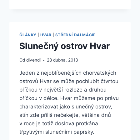
–
OSTROV
PRO
MILOVNÍKY
PAMÁTEK
ČLÁNKY
|
HVAR
|
STŘEDNÍ DALMÁCIE
Slunečný ostrov Hvar
Od
divendi
28 dubna, 2013
Jeden z nejoblíbenějších chorvatských
ostrovů Hvar se může pochlubit čtvrtou
příčkou v největší rozloze a druhou
příčkou v délce. Hvar můžeme po právu
charakterizovat jako slunečný ostrov,
stín zde příliš nečekejte, většina dnů
v roce je totiž doslova protkána
třpytivými slunečními paprsky.