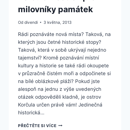
milovníky památek
Od
divendi
3 května, 2013
Rádi poznáváte nová místa? Taková, na
kterých jsou četné historické stopy?
Taková, která v sobě ukrývají nejedno
tajemství? Kromě poznávání místní
kultury a historie se také rádi okoupete
v průzračně čistém moři a odpočinete si
na bílé oblázkové pláži? Pokud jste
alespoň na jednu z výše uvedených
otázek odpověděli kladně, je ostrov
Korčula určen právě vám! Jedinečná
historická…
KORČULA
PŘEČTĚTE SI VÍCE