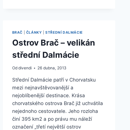
BRAČE
BRAČ
|
ČLÁNKY
|
STŘEDNÍ DALMÁCIE
Ostrov Brač – velikán
střední Dalmácie
Od
divendi
26 dubna, 2013
Střední Dalmácie patří v Chorvatsku
mezi nejnavštěvovanější a
nejoblíbenější destinace. Krása
chorvatského ostrova Brač již uchvátila
nejednoho cestovatele. Jeho rozloha
činí 395 km2 a po právu mu náleží
označení „třetí největší ostrov