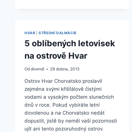
TIPŮ
NA
UBYTOVÁNÍ
KORČULA
–
CHORVATSKO
HVAR
|
STŘEDNÍ DALMÁCIE
5 oblíbených letovisek
na ostrově Hvar
Od
divendi
29 dubna, 2013
Ostrov Hvar Chorvatsko proslavil
zejména svými křišťálově čistými
vodami a vysokým počtem slunečních
dnů v roce. Pokud vybíráte letní
dovolenou a na Chorvatsko nedát
dopustit, jistě by neměl vaší pozornosti
ujít ani tento pozoruhodný ostrov.