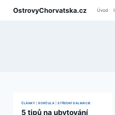
Přeskočit
OstrovyChorvatska.cz
na
Úvod
obsah
ČLÁNKY
|
KORČULA
|
STŘEDNÍ DALMÁCIE
5 tipů na ubytování