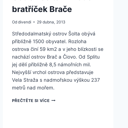
bratříček Brače
Od
divendi
29 dubna, 2013
Středodalmatský ostrov Šolta obývá
přibližně 1500 obyvatel. Rozloha
ostrova činí 59 km2 a v jeho blízkosti se
nachází ostrov Brač a Čiovo. Od Splitu
jej dělí přibližně 8,5 námořních mil.
Nejvyšší vrchol ostrova představuje
Vela Straža s nadmořskou výškou 237
metrů nad mořem.
OSTROV
PŘEČTĚTE SI VÍCE
ŠOLTA
–
MLADŠÍ
BRATŘÍČEK