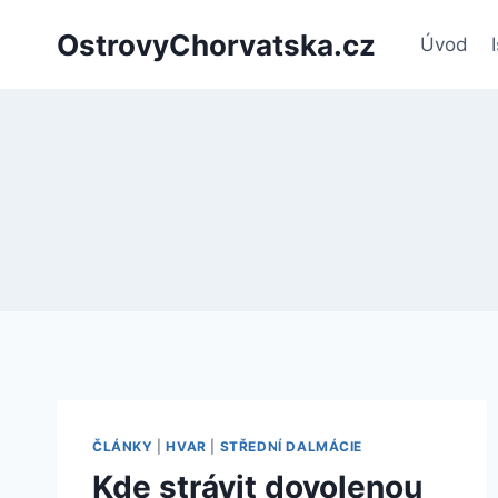
Přeskočit
OstrovyChorvatska.cz
na
Úvod
obsah
ČLÁNKY
|
HVAR
|
STŘEDNÍ DALMÁCIE
Kde strávit dovolenou