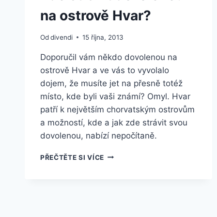
na ostrově Hvar?
Od
divendi
15 října, 2013
Doporučil vám někdo dovolenou na
ostrově Hvar a ve vás to vyvolalo
dojem, že musíte jet na přesně totéž
místo, kde byli vaši známí? Omyl. Hvar
patří k největším chorvatským ostrovům
a možností, kde a jak zde strávit svou
dovolenou, nabízí nepočítaně.
KDE
PŘEČTĚTE SI VÍCE
STRÁVIT
DOVOLENOU
NA
OSTROVĚ
HVAR?