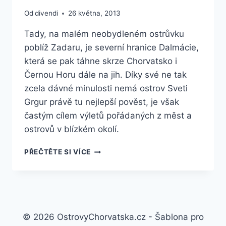
Od
divendi
26 května, 2013
Tady, na malém neobydleném ostrůvku
poblíž Zadaru, je severní hranice Dalmácie,
která se pak táhne skrze Chorvatsko i
Černou Horu dále na jih. Díky své ne tak
zcela dávné minulosti nemá ostrov Sveti
Grgur právě tu nejlepší pověst, je však
častým cílem výletů pořádaných z měst a
ostrovů v blízkém okolí.
OSTROV
PŘEČTĚTE SI VÍCE
SVETI
GRGUR
–
SEVERNÍ
DALMÁCIE
© 2026 OstrovyChorvatska.cz - Šablona pro