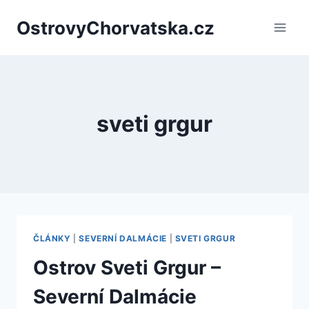
Přeskočit
OstrovyChorvatska.cz
na
obsah
sveti grgur
ČLÁNKY
|
SEVERNÍ DALMÁCIE
|
SVETI GRGUR
Ostrov Sveti Grgur –
Severní Dalmácie