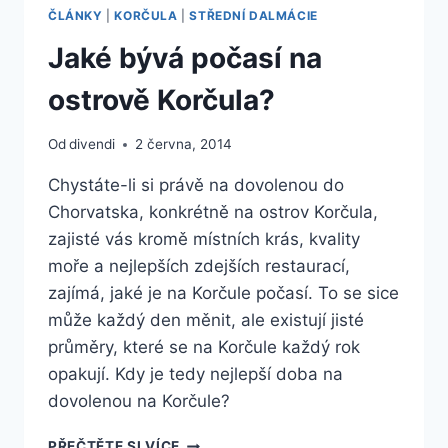
KORČULE?
ČLÁNKY
|
KORČULA
|
STŘEDNÍ DALMÁCIE
Jaké bývá počasí na
ostrově Korčula?
Od
divendi
2 června, 2014
Chystáte-li si právě na dovolenou do
Chorvatska, konkrétně na ostrov Korčula,
zajisté vás kromě místních krás, kvality
moře a nejlepších zdejších restaurací,
zajímá, jaké je na Korčule počasí. To se sice
může každý den měnit, ale existují jisté
průměry, které se na Korčule každý rok
opakují. Kdy je tedy nejlepší doba na
dovolenou na Korčule?
JAKÉ
PŘEČTĚTE SI VÍCE