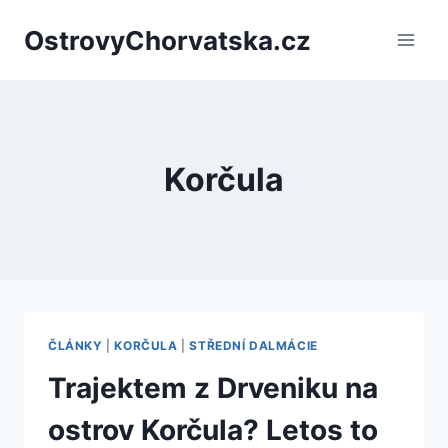
Přeskočit
OstrovyChorvatska.cz
na
obsah
Korčula
ČLÁNKY
|
KORČULA
|
STŘEDNÍ DALMÁCIE
Trajektem z Drveniku na
ostrov Korčula? Letos to