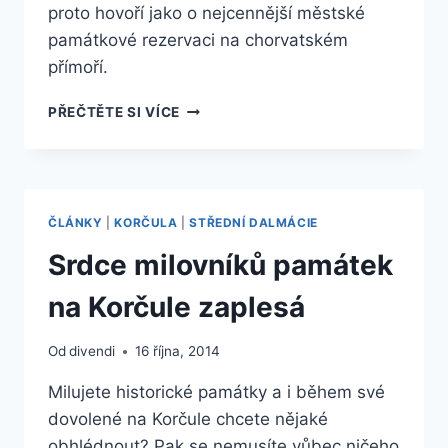
proto hovoří jako o nejcennější městské
památkové rezervaci na chorvatském
přímoří.
MĚSTO
PŘEČTĚTE SI VÍCE
KORČULA
A
JEHO
HISTORICKÉ
PAMÁTKY
ČLÁNKY
|
KORČULA
|
STŘEDNÍ DALMÁCIE
–
ZNÁTE
Srdce milovníků památek
JE?
na Korčule zaplesá
Od
divendi
16 října, 2014
Milujete historické památky a i během své
dovolené na Korčule chcete nějaké
obhlédnout? Pak se nemusíte vůbec ničeho