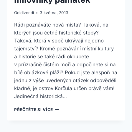
Od
divendi
3 května, 2013
Rádi poznáváte nová místa? Taková, na
kterých jsou četné historické stopy?
Taková, která v sobě ukrývají nejedno
tajemství? Kromě poznávání místní kultury
a historie se také rádi okoupete
v průzračně čistém moři a odpočinete si na
bílé oblázkové pláži? Pokud jste alespoň na
jednu z výše uvedených otázek odpověděli
kladně, je ostrov Korčula určen právě vám!
Jedinečná historická…
KORČULA
PŘEČTĚTE SI VÍCE
–
OSTROV
PRO