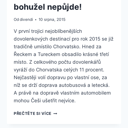
bohužel nepůjde!
Od
divendi
10 srpna, 2015
V první trojici nejoblíbenějších
dovolenkových destinací pro rok 2015 se již
tradičně umístilo Chorvatsko. Hned za
Řeckem a Tureckem obsadilo krásné třetí
místo. Z celkového počtu dovolenkářů
vyráží do Chorvatska celých 11 procent.
Nejčastěji volí dopravu po vlastní ose, za
níž se drží doprava autobusová a letecká.
A právě na dopravě vlastním automobilem
mohou Češi ušetřit nejvíce.
TRAJEKTEM
PŘEČTĚTE SI VÍCE
Z
DRVENIKU