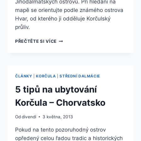
Jihodalmatských ostrovů. Při hledání na
mapě se orientujte podle známého ostrova
Hvar, od kterého ji odděluje Korčulský
průliv.
VYDEJTE
PŘEČTĚTE SI VÍCE
SE
LETOS
NA
OSTROV
KORČULA
ČLÁNKY
|
KORČULA
|
STŘEDNÍ DALMÁCIE
5 tipů na ubytování
Korčula – Chorvatsko
Od
divendi
3 května, 2013
Pokud na tento pozoruhodný ostrov
opředený celou řadou tradic a historických