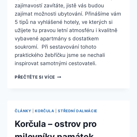
zajímavostí zavítáte, jistě vás budou
zajímat možnosti ubytování. Přinášíme vám
5 tipů na vyhlášené hotely, ve kterých si
užijete tu pravou letní atmosféru i kvalitně
vybavené apartmány s dostatkem
soukromí. Při sestavování tohoto
praktického žebříčku jsme se nechali
inspirovat samotnými cestovateli.
5
PŘEČTĚTE SI VÍCE
TIPŮ
NA
UBYTOVÁNÍ
KORČULA
–
ČLÁNKY
|
KORČULA
|
STŘEDNÍ DALMÁCIE
CHORVATSKO
Korčula – ostrov pro
milovníky památek