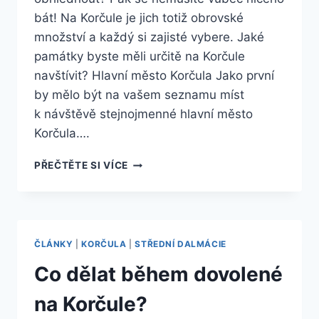
bát! Na Korčule je jich totiž obrovské
množství a každý si zajisté vybere. Jaké
památky byste měli určitě na Korčule
navštívit? Hlavní město Korčula Jako první
by mělo být na vašem seznamu míst
k návštěvě stejnojmenné hlavní město
Korčula….
SRDCE
PŘEČTĚTE SI VÍCE
MILOVNÍKŮ
PAMÁTEK
NA
KORČULE
ZAPLESÁ
ČLÁNKY
|
KORČULA
|
STŘEDNÍ DALMÁCIE
Co dělat během dovolené
na Korčule?