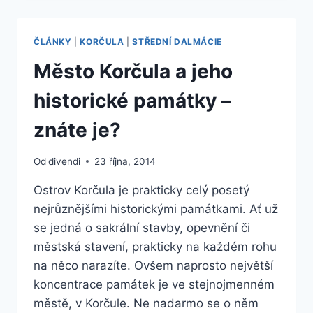
NA
OSTROV
KORČULA?
ČLÁNKY
|
KORČULA
|
STŘEDNÍ DALMÁCIE
LETOS
TO
Město Korčula a jeho
BOHUŽEL
NEPŮJDE!
historické památky –
znáte je?
Od
divendi
23 října, 2014
Ostrov Korčula je prakticky celý posetý
nejrůznějšími historickými památkami. Ať už
se jedná o sakrální stavby, opevnění či
městská stavení, prakticky na každém rohu
na něco narazíte. Ovšem naprosto největší
koncentrace památek je ve stejnojmenném
městě, v Korčule. Ne nadarmo se o něm