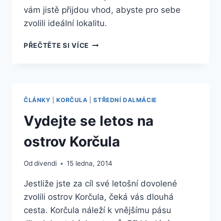
vám jistě přijdou vhod, abyste pro sebe
zvolili ideální lokalitu.
VYBERTE
PŘEČTĚTE SI VÍCE
SI
Z
LETOVISEK
NA
KORČULE
ČLÁNKY
|
KORČULA
|
STŘEDNÍ DALMÁCIE
Vydejte se letos na
ostrov Korčula
Od
divendi
15 ledna, 2014
Jestliže jste za cíl své letošní dovolené
zvolili ostrov Korčula, čeká vás dlouhá
cesta. Korčula náleží k vnějšímu pásu