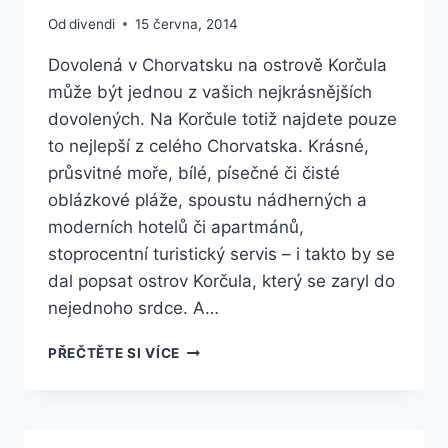
Od
divendi
15 června, 2014
Dovolená v Chorvatsku na ostrově Korčula
může být jednou z vašich nejkrásnějších
dovolených. Na Korčule totiž najdete pouze
to nejlepší z celého Chorvatska. Krásné,
průsvitné moře, bílé, písečné či čisté
oblázkové pláže, spoustu nádherných a
moderních hotelů či apartmánů,
stoprocentní turistický servis – i takto by se
dal popsat ostrov Korčula, který se zaryl do
nejednoho srdce. A…
CO
PŘEČTĚTE SI VÍCE
DĚLAT
BĚHEM
DOVOLENÉ
NA