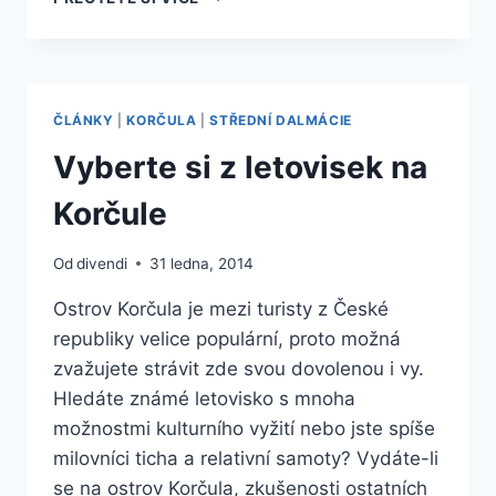
BÝVÁ
POČASÍ
NA
OSTROVĚ
KORČULA?
ČLÁNKY
|
KORČULA
|
STŘEDNÍ DALMÁCIE
Vyberte si z letovisek na
Korčule
Od
divendi
31 ledna, 2014
Ostrov Korčula je mezi turisty z České
republiky velice populární, proto možná
zvažujete strávit zde svou dovolenou i vy.
Hledáte známé letovisko s mnoha
možnostmi kulturního vyžití nebo jste spíše
milovníci ticha a relativní samoty? Vydáte-li
se na ostrov Korčula, zkušenosti ostatních