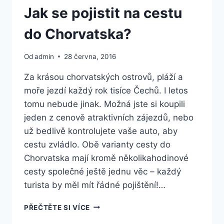
Jak se pojistit na cestu
do Chorvatska?
Od
admin
28 června, 2016
Za krásou chorvatských ostrovů, pláží a
moře jezdí každý rok tisíce Čechů. I letos
tomu nebude jinak. Možná jste si koupili
jeden z cenově atraktivních zájezdů, nebo
už bedlivě kontrolujete vaše auto, aby
cestu zvládlo. Obě varianty cesty do
Chorvatska mají kromě několikahodinové
cesty společné ještě jednu věc – každý
turista by měl mít řádné pojištění!…
JAK
PŘEČTĚTE SI VÍCE
SE