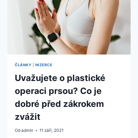
VÝBĚRU
NEMOVITOSTI
KLIENTY
DEVELOPERSKÝCH
SPOLEČNOSTÍ
NEJVÍC
ZAJÍMÁ?
ČLÁNKY
|
INZERCE
Uvažujete o plastické
operaci prsou? Co je
dobré před zákrokem
zvážit
Od
admin
11 září, 2021