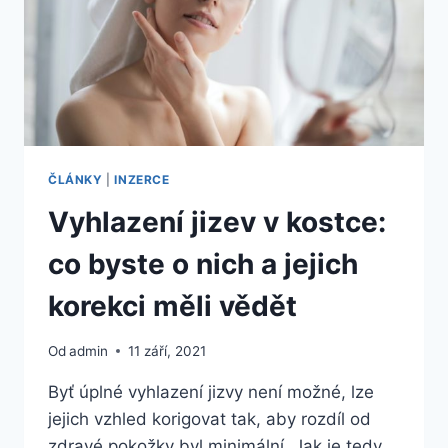
ZVÁŽIT
ČLÁNKY
|
INZERCE
Vyhlazení jizev v kostce:
co byste o nich a jejich
korekci měli vědět
Od
admin
11 září, 2021
Byť úplné vyhlazení jizvy není možné, lze
jejich vzhled korigovat tak, aby rozdíl od
zdravé pokožky byl minimální. Jak je tedy