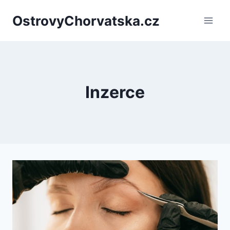
Přeskočit
OstrovyChorvatska.cz
na
obsah
Inzerce