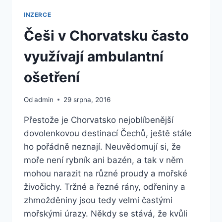
S
INZERCE
RAMEM
ČERNÁ
Češi v Chorvatsku často
PRAVÁ
využívají ambulantní
ošetření
Od
admin
29 srpna, 2016
Přestože je Chorvatsko nejoblíbenější
dovolenkovou destinací Čechů, ještě stále
ho pořádně neznají. Neuvědomují si, že
moře není rybník ani bazén, a tak v něm
mohou narazit na různé proudy a mořské
živočichy. Tržné a řezné rány, odřeniny a
zhmožděniny jsou tedy velmi častými
mořskými úrazy. Někdy se stává, že kvůli