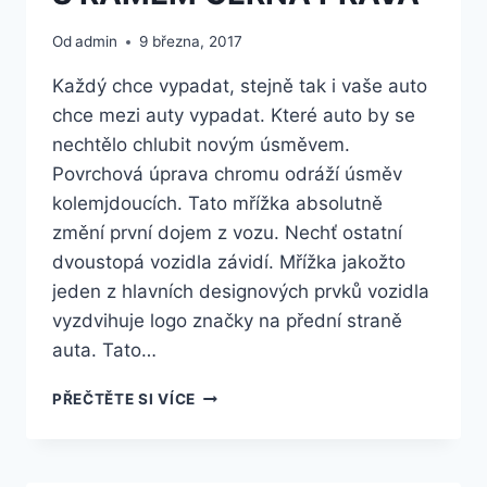
VĚDĚT
Od
admin
9 března, 2017
Každý chce vypadat, stejně tak i vaše auto
chce mezi auty vypadat. Které auto by se
nechtělo chlubit novým úsměvem.
Povrchová úprava chromu odráží úsměv
kolemjdoucích. Tato mřížka absolutně
změní první dojem z vozu. Nechť ostatní
dvoustopá vozidla závidí. Mřížka jakožto
jeden z hlavních designových prvků vozidla
vyzdvihuje logo značky na přední straně
auta. Tato…
JOHNS
PŘEČTĚTE SI VÍCE
MRIZKA
CHLADICE
Q
CHROMOVÁ