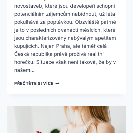
novostaveb, které jsou developeři schopni
potenciálním zájemcům nabídnout, už léta
pokulhává za poptávkou. Obzvláště patrné
je to v posledních dvanácti měsících, které
jsou charakterizovány nebývalým apetitem
kupujících. Nejen Praha, ale téměř celá
Česká republika právě prožívá realitní
horečku. Situace však není taková, že by v
našem…
BYTOVÉ
PŘEČTĚTE SI VÍCE
PROJEKTY
V
PRAZE
POD
DROBNOHLEDEM
–
CO
PŘI