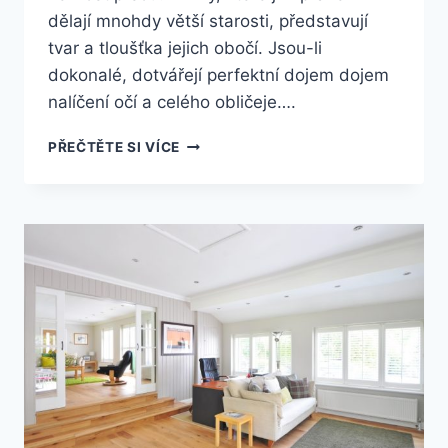
dělají mnohdy větší starosti, představují
tvar a tloušťka jejich obočí. Jsou-li
dokonalé, dotvářejí perfektní dojem dojem
nalíčení očí a celého obličeje….
JAK
PŘEČTĚTE SI VÍCE
VYPADAJÍ
DOKONALÉ
KŘIVKY