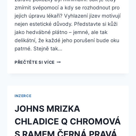
zmírnit svépomocí a kdy se rozhodnout pro
jejich úpravu lékaři? ​Vyhlazení jizev motivují
nejen estetické důvody. Představte si kůži
jako hedvábné plátno – jemné, ale tak
delikátní, že každé jeho porušení bude oku
patrné. Stejně tak…
VYHLAZENÍ
PŘEČTĚTE SI VÍCE
JIZEV
V
KOSTCE:
CO
BYSTE
INZERCE
O
NICH
JOHNS MRIZKA
A
JEJICH
CHLADICE Q CHROMOVÁ
KOREKCI
MĚLI
S RAMEM ČERNÁ PRAVÁ