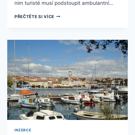
nim turisté musí podstoupit ambulantní…
ČEŠI
PŘEČTĚTE SI VÍCE
V
CHORVATSKU
ČASTO
VYUŽÍVAJÍ
AMBULANTNÍ
OŠETŘENÍ
INZERCE