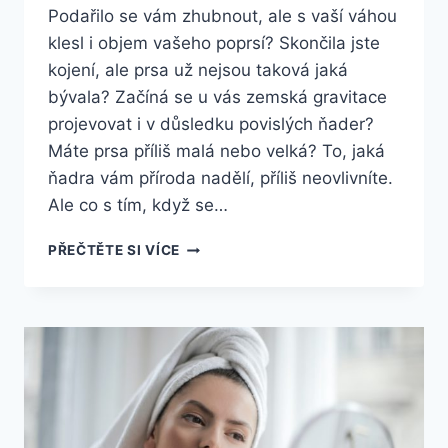
Podařilo se vám zhubnout, ale s vaší váhou
klesl i objem vašeho poprsí? Skončila jste
kojení, ale prsa už nejsou taková jaká
bývala? Začíná se u vás zemská gravitace
projevovat i v důsledku povislých ňader?
Máte prsa příliš malá nebo velká? To, jaká
ňadra vám příroda nadělí, příliš neovlivníte.
Ale co s tím, když se…
UVAŽUJETE
PŘEČTĚTE SI VÍCE
O
PLASTICKÉ
OPERACI
PRSOU?
CO
JE
DOBRÉ
PŘED
ZÁKROKEM